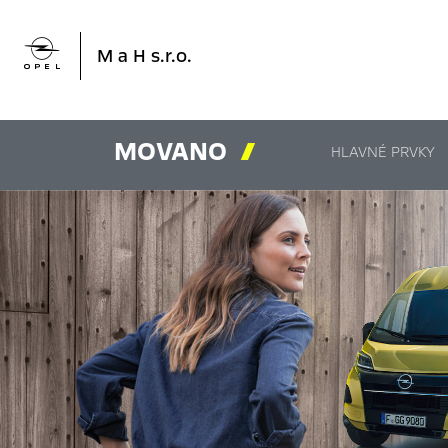

M a H s.r.o.
MOVANO

HLAVNÉ PRVKY