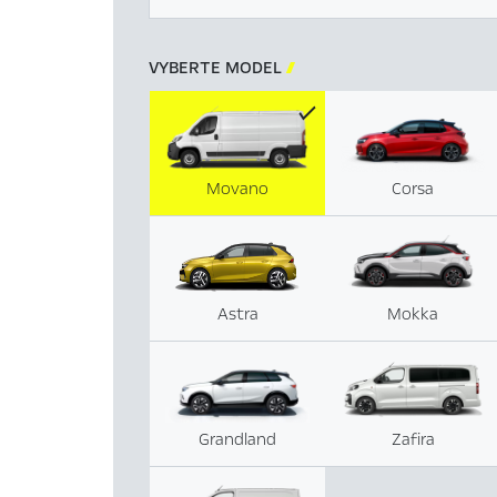
VYBERTE MODEL

Movano
Corsa
Astra
Mokka
Grandland
Zafira