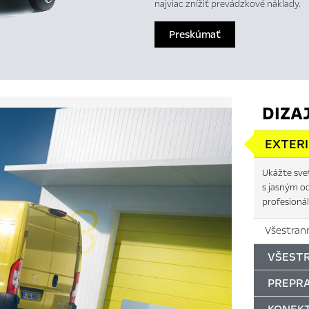
najviac znížiť prevádzkové náklady.
Preskúmať
DIZA
EXTER
Ukážte sve
s jasným o
profesionál
Všestrann
VŠEST
PREPR