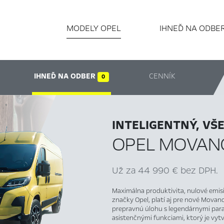
MODELY OPEL
IHNEĎ NA ODBE
IHNEĎ NA ODBER
CENNÍK
0
INTELIGENTNÝ, VŠ
OPEL MOVAN
Už za 44 990 € bez DPH.
Maximálna produktivita, nulové emisie
značky Opel, platí aj pre nové Movan
prepravnú úlohu s legendárnymi para
asistenčnými funkciami, ktorý je vyt