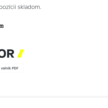
ozícii skladom.
om
TOR

valník PDF