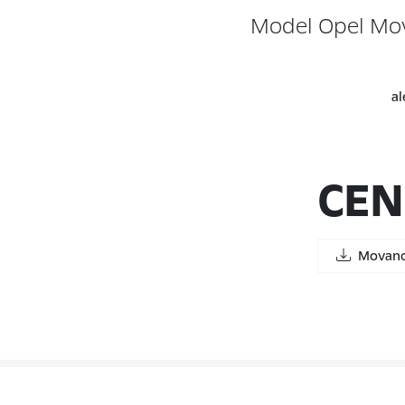
Model Opel Mov
al
CEN
Movano