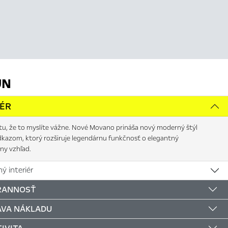
JN
IÉR
tu, že to myslíte vážne. Nové Movano prináša nový moderný štýl
dkazom, ktorý rozširuje legendárnu funkčnosť o elegantný
ny vzhľad.
ý interiér
RANNOSŤ
AVA NÁKLADU