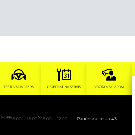
TESTOVACIA JAZDA
OBJEDNAŤ NA SERVIS
VOZIDLÁ SKLADOM
Po-Pia
So
8:00 – 18:00
8:00 – 12:00
Panónska cesta 43