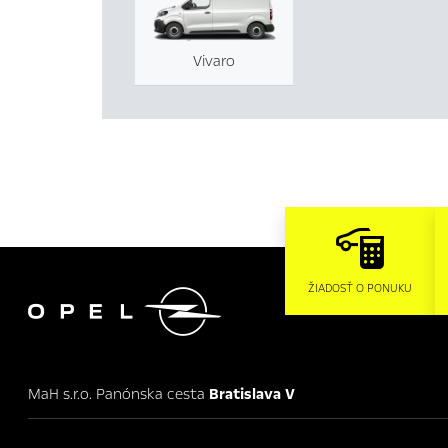
Vivaro

ŽIADOSŤ O PONUKU
MaH s.r.o. Panónska cesta
Bratislava V