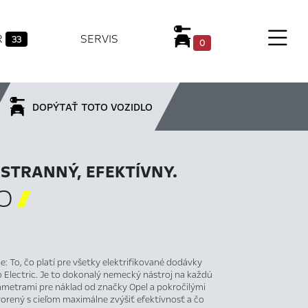
R
SERVIS
33
0
DOPÝTAŤ TOTO VOZIDLO
ESTRANNÝ, EFEKTÍVNY.
O

: To, čo platí pre všetky elektrifikované dodávky
o Electric. Je to dokonalý nemecký nástroj na každú
metrami pre náklad od značky Opel a pokročilými
vorený s cieľom maximálne zvýšiť efektívnosť a čo