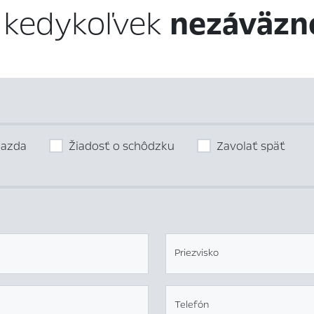
 kedykoľvek
nezáväzn
jazda
Žiadosť o schôdzku
Zavolať späť
Priezvisko
Telefón