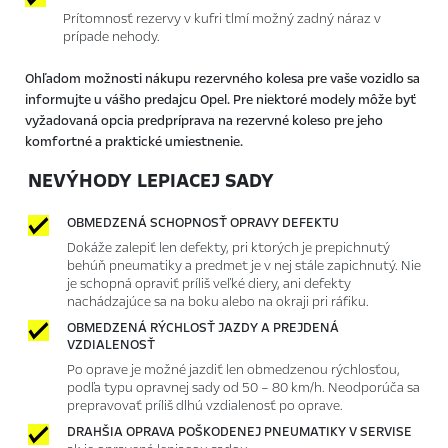
Prítomnosť rezervy v kufri tlmí možný zadný náraz v
prípade nehody.
Ohľadom možnosti nákupu rezervného kolesa pre vaše vozidlo sa
informujte u vášho predajcu Opel. Pre niektoré modely môže byť
vyžadovaná opcia predpríprava na rezervné koleso pre jeho
komfortné a praktické umiestnenie.
NEVÝHODY LEPIACEJ SADY
OBMEDZENÁ SCHOPNOSŤ OPRAVY DEFEKTU
Dokáže zalepiť len defekty, pri ktorých je prepichnutý
behúň pneumatiky a predmet je v nej stále zapichnutý. Nie
je schopná opraviť príliš veľké diery, ani defekty
nachádzajúce sa na boku alebo na okraji pri ráfiku.
OBMEDZENÁ RÝCHLOSŤ JAZDY A PREJDENÁ
VZDIALENOSŤ
Po oprave je možné jazdiť len obmedzenou rýchlosťou,
podľa typu opravnej sady od 50 – 80 km/h. Neodporúča sa
prepravovať príliš dlhú vzdialenosť po oprave.
DRAHŠIA OPRAVA POŠKODENEJ PNEUMATIKY V SERVISE