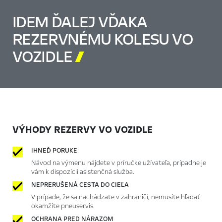
IDEM ĎALEJ VĎAKA
REZERVNÉMU KOLESU VO
VOZIDLE

VÝHODY REZERVY VO VOZIDLE
IHNEĎ PORUKE
Návod na výmenu nájdete v príručke užívateľa, prípadne je
vám k dispozícii asistenčná služba.
NEPRERUŠENÁ CESTA DO CIEĽA
V prípade, že sa nachádzate v zahraničí, nemusíte hľadať
okamžite pneuservis.
OCHRANA PRED NÁRAZOM