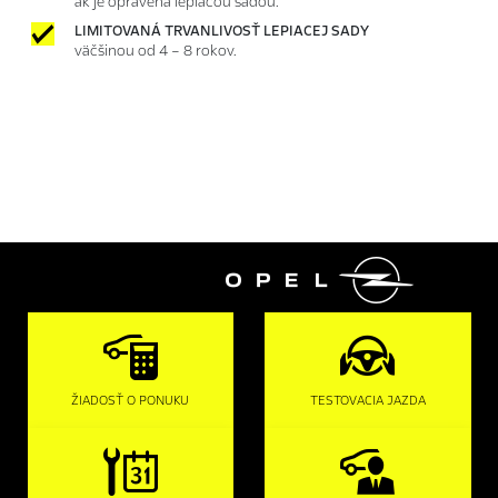
ak je opravená lepiacou sadou.
LIMITOVANÁ TRVANLIVOSŤ LEPIACEJ SADY
väčšinou od 4 – 8 rokov.

ŽIADOSŤ O PONUKU
TESTOVACIA JAZDA