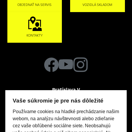
OBJEDNAŤ NA SERVIS
VOZIDLÁ SKLADOM
KONTAKTY
Bratislava V
Po-Pia
So
8:00 – 18:00
8:00 – 12:00
Vaše súkromie je pre nás dôležité
Panónska cesta 43
Používame cookies na hladké prechádzanie našim
webom, na analýzu návštevnosti alebo zdieľanie
cez vaše obľúbené sociálne siete. Neobsahujú
Modely Opel