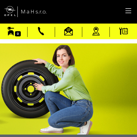

M a H s.r.o.
0