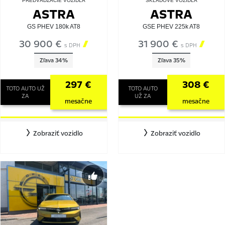
PREDVÁDZACIE VOZIDLÁ
SKLADOVÉ VOZIDLÁ
ASTRA
ASTRA
GS PHEV 180k AT8
GSE PHEV 225k AT8
30 900 €

31 900 €

s DPH
s DPH
Zľava 34%
Zľava 35%
297 €
308 €
TOTO AUTO UŽ
TOTO AUTO
ZA
UŽ ZA
mesačne
mesačne
Zobraziť vozidlo
Zobraziť vozidlo