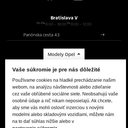
Bratislava V
Po-Pia
So
8:00 – 18:00
8:00 – 12:00
Panónska cesta 43
Modely Opel
Titulná stránka
Vaše súkromie je pre nás dôležité
Skladové vozidlá
Používame cookies na hladké prechádzanie našim
Servis & Príslušenstvo
webom, na analýzu návštevnosti alebo zdieľanie
Kontakty
cez vaše obľúbené sociálne siete. Neobsahujú vaše
Nastavení cookies
osobné údaje a nič nikam neposielajú. Ak chcete,
Realizácia 2025
Comin.cz, s.r.o.
&
lead management GROWITO
aby sme vás mohli osloviť inzerciou s novými
modelmi alebo skladovými vozidlami, môžete nám
na to dať súhlas nižšie alebo v