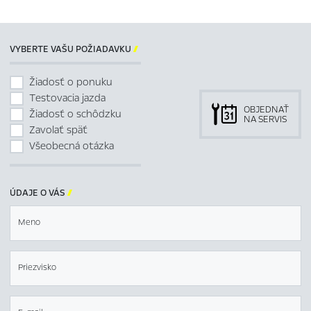
VYBERTE VAŠU POŽIADAVKU

Žiadosť o ponuku
Testovacia jazda
OBJEDNAŤ
Žiadosť o schôdzku
NA SERVIS
Zavolať späť
Všeobecná otázka
ÚDAJE O VÁS

Meno
Priezvisko