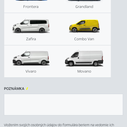
Frontera
Grandland
Zafira
Combo Van
Vivaro
Movano
POZNÁMKA

Vložením svojich osobných údajov do formulára beriem na vedomie ich