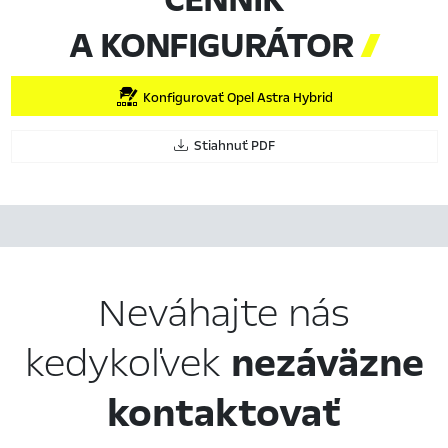
A KONFIGURÁTOR

Konfigurovať Opel Astra Hybrid
Stiahnuť PDF
Neváhajte nás
kedykoľvek
nezáväzne
kontaktovať