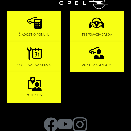

ŽIADOSŤ O PONUKU
TESTOVACIA JAZDA
OBJEDNAŤ NA SERVIS
VOZIDLÁ SKLADOM
KONTAKTY