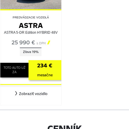
PREDVÁDZACIE VOZIDLÁ
ASTRA
ASTRA 5-DR Edition HYBRID 48V
25 990 €

s DPH
Zľava 19%
234 €
TOTO AUTO UŽ
ZA
mesačne
Zobraziť vozidlo
CENNÍK