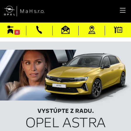

M a H s.r.o.
0
VYSTÚPTE Z RADU.
OPEL ASTRA