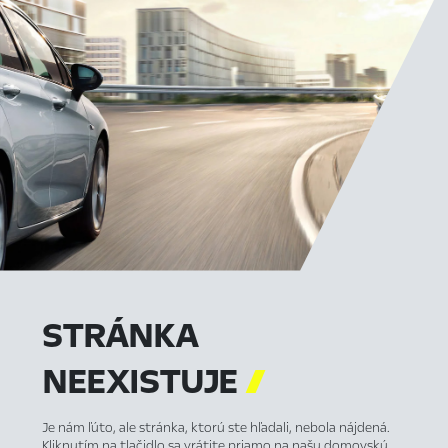
STRÁNKA
NEEXISTUJE

Je nám ľúto, ale stránka, ktorú ste hľadali, nebola nájdená.
Kliknutím na tlačidlo sa vrátite priamo na našu domovskú