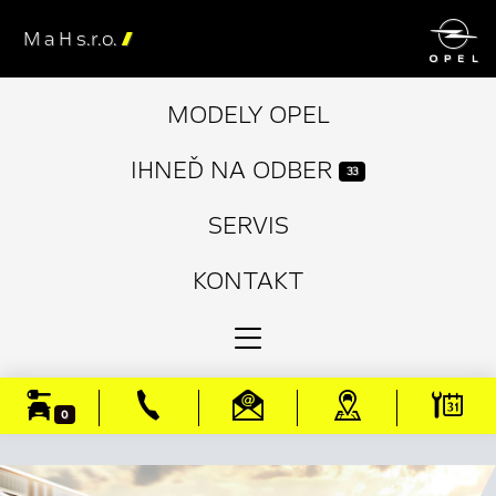

M a H s.r.o.

MODELY OPEL
IHNEĎ NA ODBER
33
SERVIS
KONTAKT
0