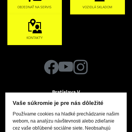
OBJEDNAŤ NA SERVIS
VOZIDLÁ SKLADOM
KONTAKTY
Bratislava V
Po-Pia
So
8:00 – 18:00
8:00 – 12:00
Vaše súkromie je pre nás dôležité
Panónska cesta 43
Používame cookies na hladké prechádzanie našim
webom, na analýzu návštevnosti alebo zdieľanie
cez vaše obľúbené sociálne siete. Neobsahujú
Modely Opel