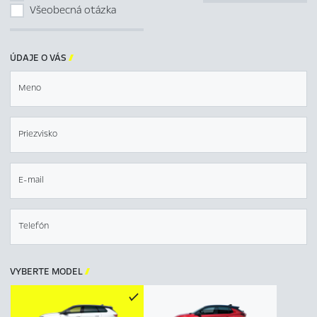
Všeobecná otázka
ÚDAJE O VÁS

Meno
Priezvisko
E-mail
Telefón
VYBERTE MODEL
