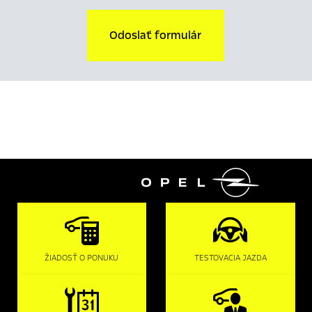
Odoslať formulár

ŽIADOSŤ O PONUKU
TESTOVACIA JAZDA