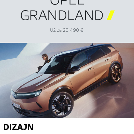
GRANDLAND

Už za 28 490 €.
DIZAJN