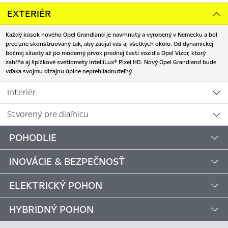
EXTERIÉR
Každý kúsok nového Opel Grandland je navrhnutý a vyrobený v Nemecku a bol
precízne skonštruovaný tak, aby zaujal vás aj všetkých okolo. Od dynamickej
bočnej siluety až po moderný prvok prednej časti vozidla Opel Vizor, ktorý
zahŕňa aj špičkové svetlomety IntelliLux® Pixel HD. Nový Opel Grandland bude
vďaka svojmu dizajnu úplne neprehliadnuteľný.
Interiér
Stvorený pre diaľnicu
POHODLIE
INOVÁCIE & BEZPEČNOSŤ
ELEKTRICKÝ POHON
HYBRIDNÝ POHON