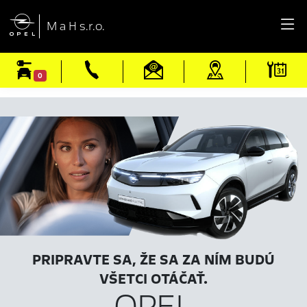

M a H s.r.o.
0
PRIPRAVTE SA, ŽE SA ZA NÍM BUDÚ
VŠETCI OTÁČAŤ.
OPEL