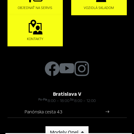
OBJEDNAŤ NA SERVIS
VOZIDLÁ SKLADOM
KONTAKTY
Bratislava V
Po-Pia
So
8:00 – 18:00
8:00 – 12:00
Panónska cesta 43
Modely Opel