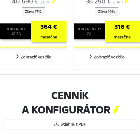
40 690 €

36 290 €

s DPH
s DPH
Zľava 17%
Zľava 10%
364 €
316 €
TOTO AUTO
TOTO AUTO UŽ
UŽ ZA
ZA
mesačne
mesačne
Zobraziť vozidlo
Zobraziť vozidlo
CENNÍK
A KONFIGURÁTOR

Stiahnuť PDF