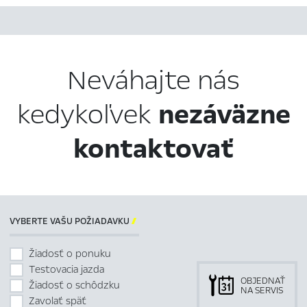
Neváhajte nás
kedykoľvek
nezáväzne
kontaktovať
VYBERTE VAŠU POŽIADAVKU

Žiadosť o ponuku
Testovacia jazda
OBJEDNAŤ
Žiadosť o schôdzku
NA SERVIS
Zavolať späť